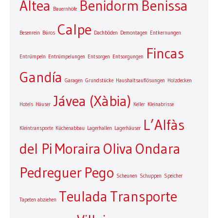
Altea
Benidorm
Benissa
Bauernhöfe
Calpe
Besenrein
Büros
Dachböden
Demontagen
Entkernungen
Fincas
Entrümpeln
Entrümpelungen
Entsorgen
Entsorgungen
Gandía
Garagen
Grundstücke
Haushaltsauflösungen
Holzdecken
Jávea (Xàbia)
Hotels
Häuser
Keller
Kleinabrisse
L’Alfàs
Kleintransporte
Küchenabbau
Lagerhallen
Lagerhäuser
del Pi
Moraira
Oliva
Ondara
Pedreguer
Pego
Scheunen
Schuppen
Speicher
Teulada
Transporte
Tapeten abziehen