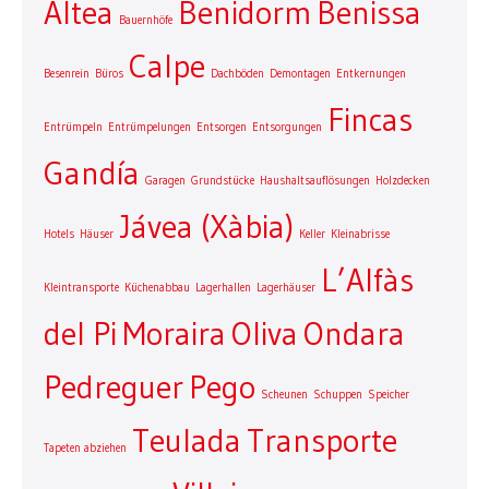
Altea
Benidorm
Benissa
Bauernhöfe
Calpe
Besenrein
Büros
Dachböden
Demontagen
Entkernungen
Fincas
Entrümpeln
Entrümpelungen
Entsorgen
Entsorgungen
Gandía
Garagen
Grundstücke
Haushaltsauflösungen
Holzdecken
Jávea (Xàbia)
Hotels
Häuser
Keller
Kleinabrisse
L’Alfàs
Kleintransporte
Küchenabbau
Lagerhallen
Lagerhäuser
del Pi
Moraira
Oliva
Ondara
Pedreguer
Pego
Scheunen
Schuppen
Speicher
Teulada
Transporte
Tapeten abziehen