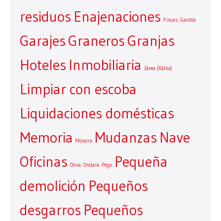
residuos
Enajenaciones
Fincas
Gandía
Garajes
Graneros
Granjas
Hoteles
Inmobiliaria
Jávea (Xàbia)
Limpiar con escoba
Liquidaciones domésticas
Memoria
Mudanzas
Nave
Moraira
Oficinas
Pequeña
Oliva
Ondara
Pego
demolición
Pequeños
desgarros
Pequeños